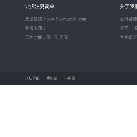
让投注更简单
关于我
反馈建议：wwz@wanwenzhi.com
友情链接
客服电话：
关于
快
工作时间：周一到周五
客户端下
论坛导航
|
手机版
|
小黑屋
|
讯