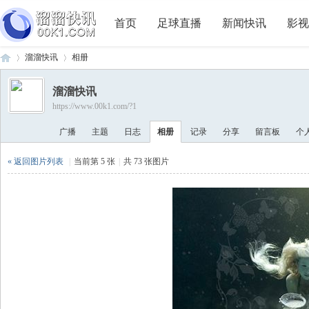
首页
足球直播
新闻快讯
影视
溜溜快讯
相册
溜溜快讯
https://www.00k1.com/?1
溜
›
›
广播
主题
日志
相册
记录
分享
留言板
个
« 返回图片列表
|
当前第 5 张
|
共 73 张图片
溜